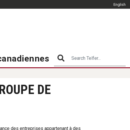
English
CLOSE
What Matters
Search Telfer...
 canadiennes
SEARCH
GROUPE DE
sance des entreprises appartenant à des