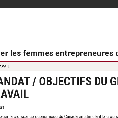
ement - Connects You to 
uyer les femmes entrepreneures
AVAIL
NDAT / OBJECTIFS DU 
AVAIL
at
ager la croissance économique du Canada en stimulant la crois