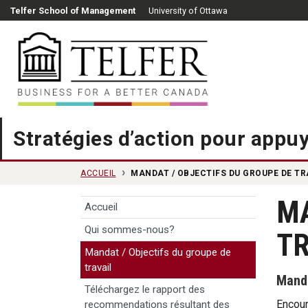
Passer au contenu principal
Telfer School of Management
University of Ottawa
Telfer School of Manag
Stratégies d’action pour app
ACCUEIL
MANDAT / OBJECTIFS DU GROUPE DE TR
MA
Accueil
Qui sommes-nous?
TR
Mandat / Objectifs du groupe de
travail
Mand
Téléchargez le rapport des
Encour
recommendations résultant des