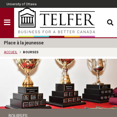
Skip to main content
University of Ottawa
CLOSE
Show Menu
Telfer School of Man
Place à la jeunesse
ACCUEIL
BOURSES
BOURSES